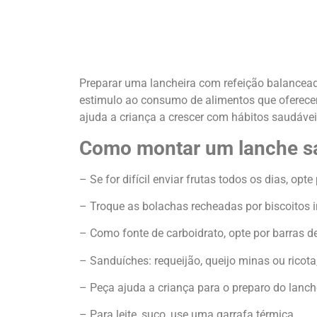
Preparar uma lancheira com refeição balanceada
estimulo ao consumo de alimentos que oferecem
ajuda a criança a crescer com hábitos saudávei
Como montar um lanche s
– Se for difícil enviar frutas todos os dias, opte
– Troque as bolachas recheadas por biscoitos i
– Como fonte de carboidrato, opte por barras de
– Sanduíches: requeijão, queijo minas ou ricota
– Peça ajuda a criança para o preparo do lanch
– Para leite, suco, use uma garrafa térmica.