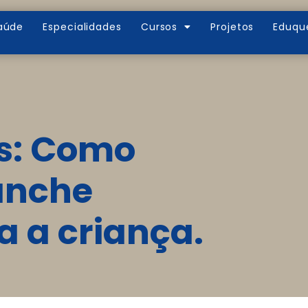
aúde
Especialidades
Cursos
Projetos
Eduqu
as: Como
anche
a a criança.