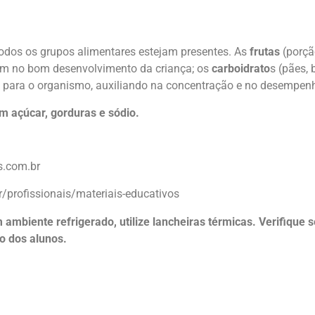
odos os grupos alimentares estejam presentes. As
frutas
(porção
udam no bom desenvolvimento da criança; os
carboidrato
s (pães, 
rgia para o organismo, auxiliando na concentração e no desempen
em açúcar, gorduras e sódio.
s.com.br
r/profissionais/materiais-educativos
ambiente refrigerado, utilize lancheiras térmicas. Verifique s
o dos alunos.