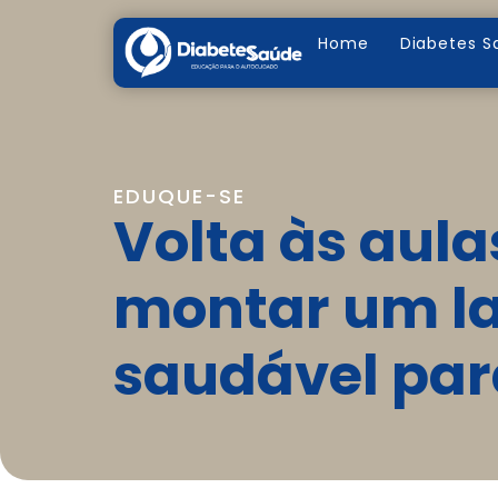
Home
Diabetes S
EDUQUE-SE
Volta às aul
montar um l
saudável par