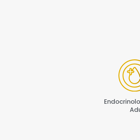
Endocrinol
Ad