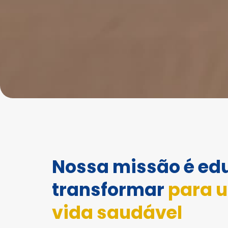
Nossa missão é ed
transformar
para 
vida saudável