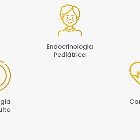
Endocrinologia
Pediátrica
Car
ogia
ulto