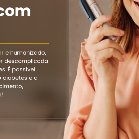
 com
r e humanizado,
er descomplicada
es. É possível
 diabetes e a
cimento,
e!