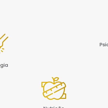
Psi
gia