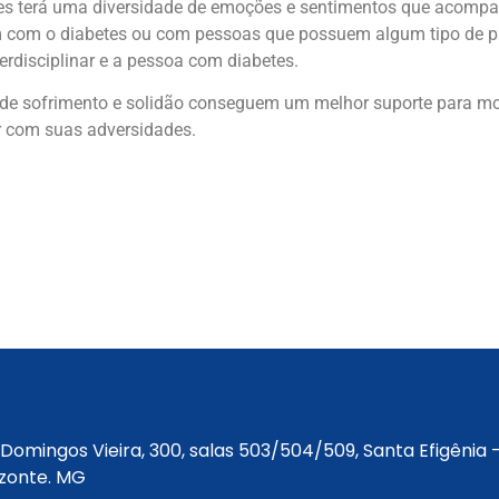
tes terá uma diversidade de emoções e sentimentos que acompan
am com o diabetes ou com pessoas que possuem algum tipo de p
terdisciplinar e a pessoa com diabetes.
e sofrimento e solidão conseguem um melhor suporte para mom
ar com suas adversidades.
Domingos Vieira, 300, salas 503/504/509, Santa Efigênia 
izonte. MG