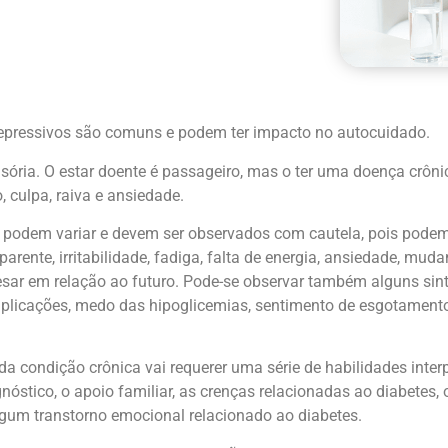
depressivos são comuns e podem ter impacto no autocuidado.
sória. O estar doente é passageiro, mas o ter uma doença crôni
culpa, raiva e ansiedade.
s podem variar e devem ser observados com cautela, pois pode
arente, irritabilidade, fadiga, falta de energia, ansiedade, mud
sar em relação ao futuro. Pode-se observar também alguns sint
licações, medo das hipoglicemias, sentimento de esgotamento 
 condição crônica vai requerer uma série de habilidades inter
gnóstico, o apoio familiar, as crenças relacionadas ao diabetes,
gum transtorno emocional relacionado ao diabetes.