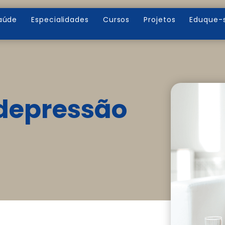
aúde
Especialidades
Cursos
Projetos
Eduque-
depressão