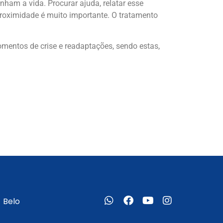
ham a vida. Procurar ajuda, relatar esse
roximidade é muito importante. O tratamento
entos de crise e readaptações, sendo estas,
- Belo