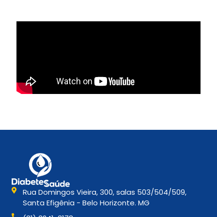
Rua Domingos Vieira, 300, salas 503/504/509,
Santa Efigênia - Belo Horizonte. MG